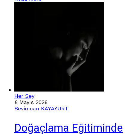
cümlelerinin merkezinde. Bir yandan da
görünmeyen bir kalabalık var.Kutlama
yapmayanlar.Yapamayanlar.Yapsa bile içiyle
senkron tutturamayanlar. Ben hep o
kalabalığa daha yakındım zaten. Anneler
Günü ve Babalar Günü benim için
Her Şey
8 Mayıs 2026
Sevimcan KAYAYURT
Doğaçlama Eğitiminde