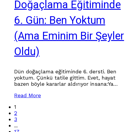
Doğaçlama Eğitiminde
6. Gün: Ben Yoktum
(Ama Eminim Bir Şeyler
Oldu)
Dün doğaçlama eğitiminde 6. dersti. Ben
yoktum. Çünkü tatile gittim. Evet, hayat
bazen böyle kararlar aldırıyor insana:Ya
gelişim ya da… biraz uzaklaşmak. Ben
Read More
uzaklaşmayı seçtim. Kaçırdığım Şeyler (Tam
Olarak Bilinmiyor) Hiçbir fikrim yok. Ne
1
yaptılar, ne oynadılar, kim neye dönüştü, kim
2
sahnede ne oldu…Hiçbir bilgi yok. Grup
3
sessiz.Kimse yazmamış.Kimse “efsane ders
...
oldu” dememiş. Bu daha
17