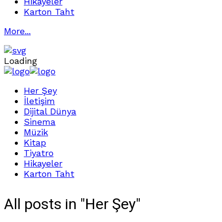
Hikayeler
Karton Taht
More...
Loading
Her Şey
İletişim
Dijital Dünya
Sinema
Müzik
Kitap
Tiyatro
Hikayeler
Karton Taht
All posts in "Her Şey"