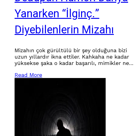
Yanarken “İlginç.”
Diyebilenlerin Mizahı
Mizahın çok gürültülü bir şey olduğuna bizi
uzun yıllardır ikna ettiler. Kahkaha ne kadar
yüksekse şaka o kadar başarılı, mimikler ne
kadar büyükse komedyen o kadar yetenekli,
Read More
ses tonu ne kadar yükseliyorsa anlatılan
hikâye o kadar komik kabul edildi. Komedi
dediğimiz şey sanki sürekli dikkat çekmek
zorundaymış gibi anlatıldı. Oysa dünyanın en
iyi şakalarından bazıları