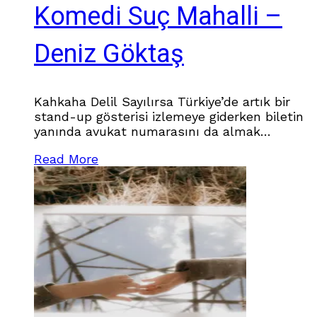
Komedi Suç Mahalli –
Deniz Göktaş
Kahkaha Delil Sayılırsa Türkiye’de artık bir
stand-up gösterisi izlemeye giderken biletin
yanında avukat numarasını da almak
gerekiyor galiba. Çünkü neye güldüğünüzün,
Read More
neden güldüğünüzün ve hatta kiminle
güldüğünüzün bile ileride hukuki bir anlam
kazanabileceği hissi oluştu. Komedi izlemeye
gidiyorsun, sahnede biri hayatı, siyaseti, dini,
toplumu, kendisini, bizi anlatıyor. Ertesi gün
ise gösteri, sanat sayfasından adliye
muhabirlerinin