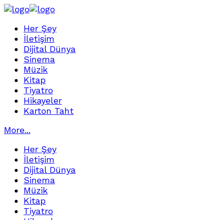
Her Şey
İletişim
Dijital Dünya
Sinema
Müzik
Kitap
Tiyatro
Hikayeler
Karton Taht
More...
Her Şey
İletişim
Dijital Dünya
Sinema
Müzik
Kitap
Tiyatro