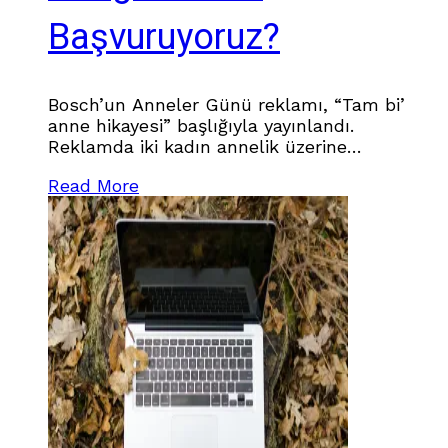
Başvuruyoruz?
Bosch’un Anneler Günü reklamı, “Tam bi’
anne hikayesi” başlığıyla yayınlandı.
Reklamda iki kadın annelik üzerine
konuşuyor; finalde ise alışveriş yapan kadının
Read More
“çocuk” diye bahsettiği varlığın evcil hayvanı
olduğu anlaşılıyordu. Mesaj da oldukça netti:
“Bir ömür kalbinde taşıdığında da anne
olursun.” Sonra ne oldu?Türkiye, yine çok
önemli bir eşiği başarıyla geçti: Bir reklam
filminden ulusal varoluş