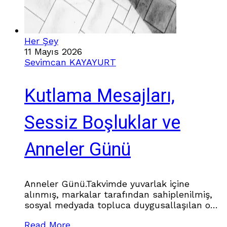
Her Şey
11 Mayıs 2026
Sevimcan KAYAYURT
Kutlama Mesajları,
Sessiz Boşluklar ve
Anneler Günü
Anneler Günü.Takvimde yuvarlak içine
alınmış, markalar tarafından sahiplenilmiş,
sosyal medyada topluca duygusallaşılan o
gün. Herkesin annesi bir anda “en güçlü
Read More
kadın”, “en fedakâr insan”, “iyi ki varsın”