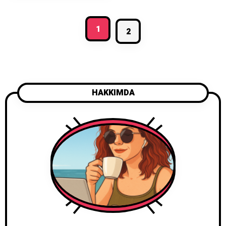
mesajlarıyla nasıl geniş bir dinleyici
kitlesini bir araya getirdiğine
1
değineceğiz. Grup, 16 parçalık
2
albüm kayıtlarını tamamladığını ve
yakında albümün tamamını
paylaşacağını duyurdu.
HAKKIMDA