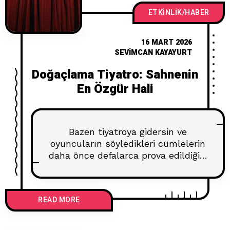
ödüllendirdik.” Ama
ETKINLIK/HABER
16 MART 2026
SEVIMCAN KAYAYURT
Doğaçlama Tiyatro: Sahnenin
En Özgür Hali
Bazen tiyatroya gidersin ve
oyuncuların söyledikleri cümlelerin
daha önce defalarca prova edildiğini
bilirsin. Replikler bellidir, hikâye
bellidir, sonu bellidir. Ama bir de
öyle bir tiyatro var ki… sahneye
READ MORE
çıkan oyuncuların hiçbir şeyden
haberi yoktur. Seyirci bir kelime
söyler, bir mekân verir ya da bir