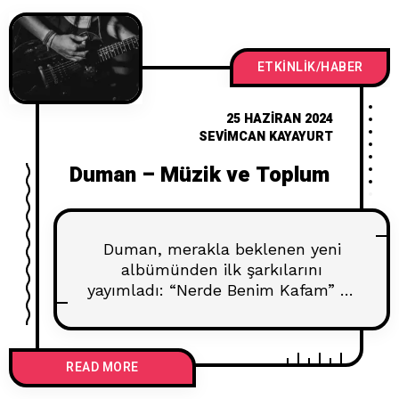
anlatmaya çalıştım, patlamış
mısırlarınız hazırsa başlayalım:
Deadpool: Mizahın ve Anti-
Kahramanlığın Doruk Noktası
ETKINLIK/HABER
Karakterin Kökeni Deadpool, gerçek
adıyla Wade Wilson, Marvel
25 HAZIRAN 2024
SEVIMCAN KAYAYURT
Duman – Müzik ve Toplum
Duman, merakla beklenen yeni
albümünden ilk şarkılarını
yayımladı: “Nerde Benim Kafam” ve
“Kufi.” Bu yazıda, bu iki şarkının
müzikal detaylarını ve müziğin
toplum üzerindeki birleştirici
READ MORE
etkilerini ele alacağız. Duman’ın
benzersiz tarzı ve güçlü