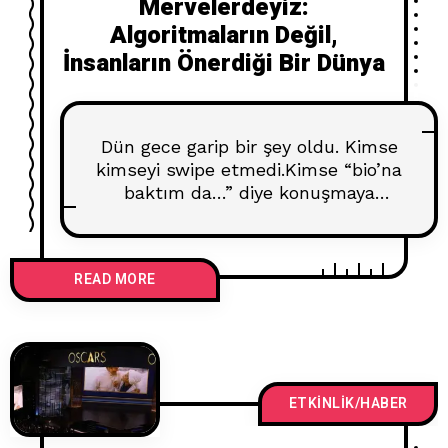
Mervelerdeyiz:
Algoritmaların Değil,
İnsanların Önerdiği Bir Dünya
Dün gece garip bir şey oldu. Kimse
kimseyi swipe etmedi.Kimse “bio’na
baktım da…” diye konuşmaya
başlamadı.Hatta kimse birbirini
stalklamadı bile. Bunun yerine…
insanlar gerçekten tanıştı. Evet,
READ MORE
yanlış okumadın. Bildiğimiz, analog,
eski usul, göz teması içeren
tanışma. “Mervelerdeyiz”
etkinliğinde buldum kendimi. Adı
bile başlı başına bir sıcaklık yayıyor
zaten. Ama asıl mesele isim değil
ETKINLIK/HABER
— mesele,