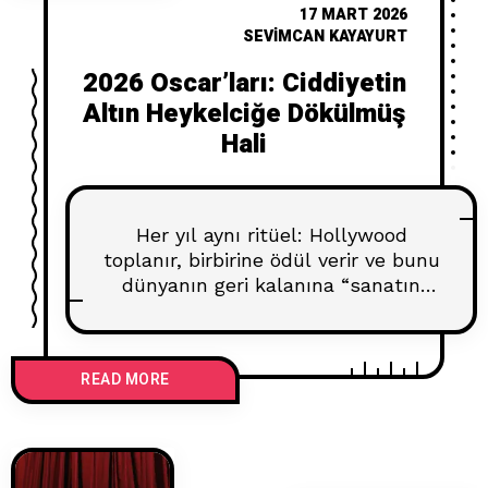
17 MART 2026
SEVIMCAN KAYAYURT
2026 Oscar’ları: Ciddiyetin
Altın Heykelciğe Dökülmüş
Hali
Her yıl aynı ritüel: Hollywood
toplanır, birbirine ödül verir ve bunu
dünyanın geri kalanına “sanatın
zirvesi” olarak sunar. Akademi
Ödülleri dediğimiz şey tam olarak
bu. 1929’da birkaç kişinin akşam
READ MORE
yemeğinde dağıttığı ödüller, bugün
milyarların izlediği bir canlı yayına
dönüştü. Değişen tek şey ölçek;
mantık aşağı yukarı aynı kaldı: “Biz
yaptık, biz beğendik, biz