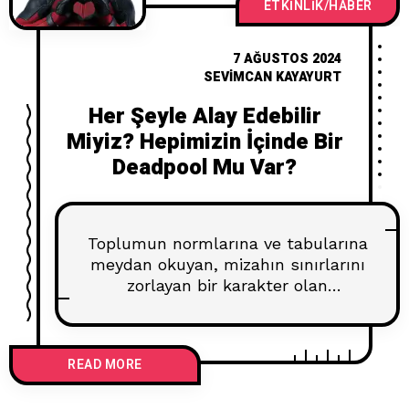
elde etti ve dünya genelinde 494
ETKINLIK/HABER
7 AĞUSTOS 2024
SEVIMCAN KAYAYURT
Her Şeyle Alay Edebilir
Miyiz? Hepimizin İçinde Bir
Deadpool Mu Var?
Toplumun normlarına ve tabularına
meydan okuyan, mizahın sınırlarını
zorlayan bir karakter olan
Deadpool, modern pop kültürde
benzersiz bir yere sahip. Onunla
ilgili kapsamlı bir inceleme yaparak,
READ MORE
Deadpool’un neden bu kadar etkili
ve popüler olduğunu kendimce