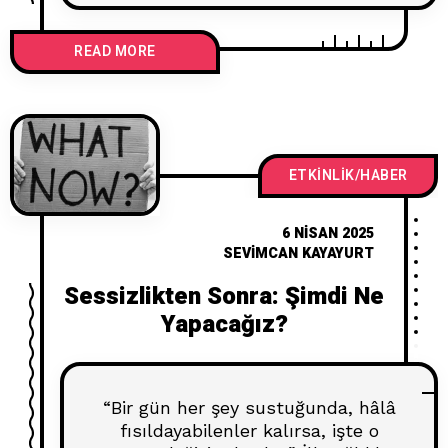
köklü değişimlerine sahne oldu.
Yeni tasarım dili, yapay zeka
READ MORE
entegrasyonları ve platformlar
arası geliştirmelerle Apple,
kullanıcı deneyimini tamamen
başka bir seviyeye taşıyor. İşte
WWDC 2025’te tanıtılan tüm
yenilikler: Liquid Glass Tasarım Dili
ETKINLIK/HABER
Apple’ın
6 NISAN 2025
SEVIMCAN KAYAYURT
Sessizlikten Sonra: Şimdi Ne
Yapacağız?
“Bir gün her şey sustuğunda, hâlâ
fısıldayabilenler kalırsa, işte o