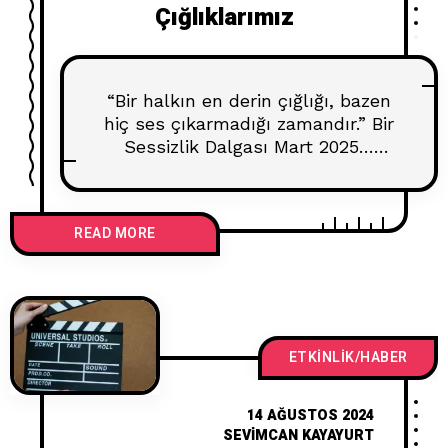
Çığlıklarımız
“Bir halkın en derin çığlığı, bazen
hiç ses çıkarmadığı zamandır.” Bir
Sessizlik Dalgası Mart 2025…
Türkiye bir sabaha daha buruk
uyandı. İstanbul Büyükşehir
Belediye Başkanı Ekrem
READ MORE
İmamoğlu’nun tutuklanmasıyla
birlikte, hem sokaklar hem de
sosyal medya aynı soruyu
fısıldıyordu: “Nereye gidiyoruz?” Ve
sonra, ilginç bir şey oldu.
Sokaklarda yürüyen insanlar kadar,
ETKINLIK/HABER
hiçbir yere gitmeyenler de
konuşmaya
14 AĞUSTOS 2024
SEVIMCAN KAYAYURT