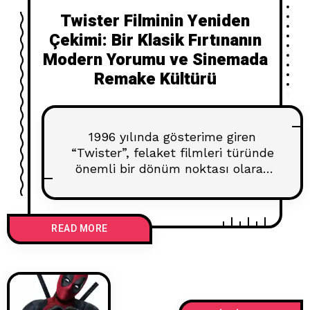
Twister Filminin Yeniden
Çekimi: Bir Klasik Fırtınanın
Modern Yorumu ve Sinemada
Remake Kültürü
1996 yılında gösterime giren
“Twister”, felaket filmleri türünde
önemli bir dönüm noktası olarak
kabul ediliyor. Jan de Bont’un
yönettiği ve başrollerinde Helen
Hunt ile Bill Paxton’ın yer aldığı
READ MORE
film, bir grup fırtına takipçisinin
ölümcül hortumları araştırma
serüvenini konu almıştı. Dönemin
en gelişmiş görsel efektleriyle
donatılan film, gişede büyük başarı