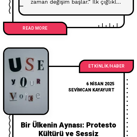
zaman değişim başlar.” İlk çığlıklar
atıldı. İlk sessizliğimiz duyuldu. İlk
boykot yapıldı. O anı yaşadık. Şimdi
asıl soru şu: Şimdi ne yapacağız?
READ MORE
Çünkü bir şey başlatmak kolaydır;
ama onu sürdürmek… İşte asıl güç
oradadır. Direnişin Uzun Yolu Bu
ülkede protesto etmek, maraton
koşmak gibidir. İlk
ETKINLIK/HABER
6 NISAN 2025
SEVIMCAN KAYAYURT
Bir Ülkenin Aynası: Protesto
Kültürü ve Sessiz