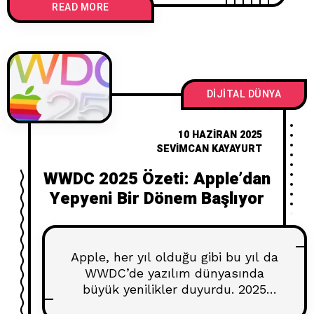
READ MORE
değiştirir. Google’ın yeni nesil büyük
modeli Gemini 3, tam olarak böyle
bir kırılma noktası. Bu model basit
bir “sürüm yükseltme” değil; yapay
zekâyı bir araç olmaktan çıkarıp,
seninle birlikte
DIJITAL DÜNYA
10 HAZIRAN 2025
SEVIMCAN KAYAYURT
WWDC 2025 Özeti: Apple’dan
Yepyeni Bir Dönem Başlıyor
Apple, her yıl olduğu gibi bu yıl da
WWDC’de yazılım dünyasında
büyük yenilikler duyurdu. 2025
etkinliği ise belki de son yılların en