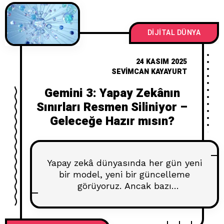
ilişki önerir ve oyun başlar. İşte bu
büyülü alanın adı: doğaçlama
DIJITAL DÜNYA
24 KASIM 2025
SEVIMCAN KAYAYURT
Gemini 3: Yapay Zekânın
Sınırları Resmen Siliniyor –
Geleceğe Hazır mısın?
Yapay zekâ dünyasında her gün yeni
bir model, yeni bir güncelleme
görüyoruz. Ancak bazı
güncellemeler var ki, sadece daha
hızlı yanıt vermekle kalmaz;
teknolojinin yönünü tamamen