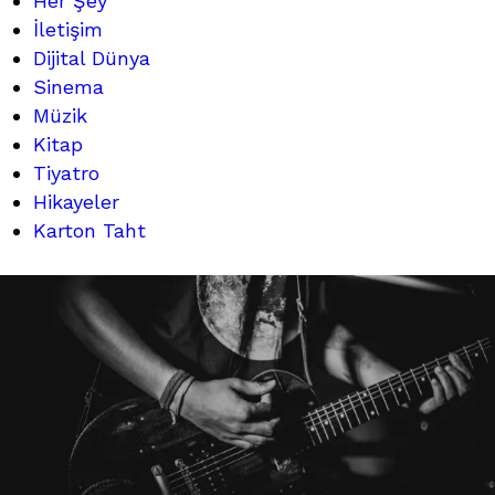
Her Şey
İletişim
Dijital Dünya
Sinema
Müzik
Kitap
Tiyatro
Hikayeler
Karton Taht