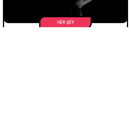
HER ŞEY
TIYATRO
8 MAYIS 2026
/
SEVIMCAN KAYAYURT
Doğaçlama Eğitiminde
7. Gün: Yönelim
Aldım, Duyguyu
Veremedim (Ve Bu da
Bir Seçenekmiş)
1.6K