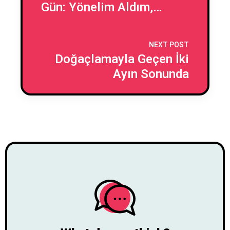
Gün: Yönelim Aldım,
Duyguyu Veremedim (Ve
Bu da Bir Seçenekmiş)
NEXT POST
Doğaçlamayla Geçen İki
Ayın Sonunda