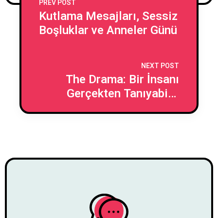
PREV POST
Kutlama Mesajları, Sessiz
Boşluklar ve Anneler Günü
NEXT POST
The Drama: Bir İnsanı
Gerçekten Tanıyabilir
Miyiz?