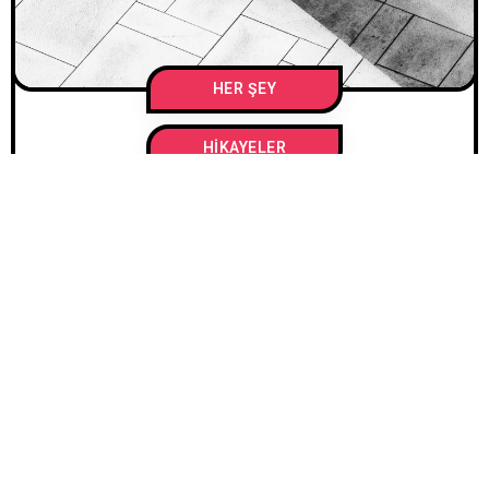
HER ŞEY
HIKAYELER
11 MAYIS 2026
/
SEVIMCAN KAYAYURT
Kutlama Mesajları,
Sessiz Boşluklar ve
Anneler Günü
1.3K