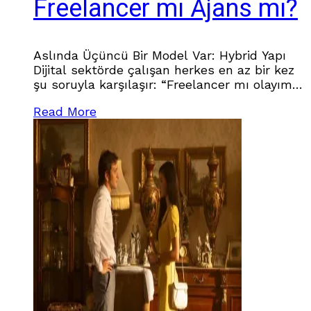
Freelancer mı Ajans mı?
Aslında Üçüncü Bir Model Var: Hybrid Yapı
Dijital sektörde çalışan herkes en az bir kez
şu soruyla karşılaşır: “Freelancer mı olayım,
ajansa mı gireyim?” Bu soru aslında yanlış
Read More
bir soru.Çünkü iki seçenekle sınırlı kalmamız
gerekmiyor. Uzun yıllar ajans tarafında
çalışıp, sonrasında freelancer olarak devam
edip, aynı zamanda kendi şirket yapımı
kurduğum noktada şunu net gördüm: