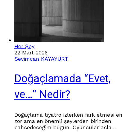
Her Şey
22 Mart 2026
Sevimcan KAYAYURT
Doğaçlamada “Evet,
ve…” Nedir?
Doğaçlama tiyatro izlerken fark etmesi en
zor ama en önemli şeylerden birinden
bahsedeceğim bugün. Oyuncular asla
birbirlerinin kurduğu dünyayı bozmuyorlar. Ve