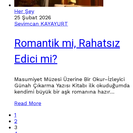
Her Şey
25 Şubat 2026
Sevimcan KAYAYURT
Romantik mi, Rahatsız
Edici mi?
Masumiyet Müzesi Üzerine Bir Okur–İzleyici
Günah Çıkarma Yazısı Kitabı ilk okuduğumda
kendimi büyük bir aşk romanına hazır
sanıyordum.Bana vaat edilen şey buydu:
Read More
trajik, derin, İstanbul kokan bir sevda
hikâyesi. Bulduğum şey ise…Aşk ile takıntı
1
arasındaki o ince çizginin sürekli silinip
2
yeniden çizildiği, yer yer beni huzursuz eden,
3
yer yer de “Bu adam gerçekten iyi mi?”