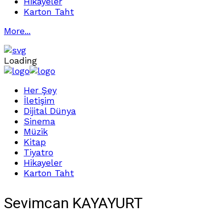
Hikayeler
Karton Taht
More...
Loading
Her Şey
İletişim
Dijital Dünya
Sinema
Müzik
Kitap
Tiyatro
Hikayeler
Karton Taht
Sevimcan KAYAYURT