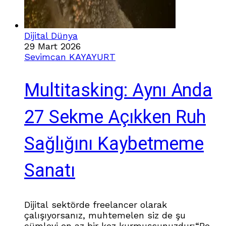
Dijital Dünya
29 Mart 2026
Sevimcan KAYAYURT
Multitasking: Aynı Anda
27 Sekme Açıkken Ruh
Sağlığını Kaybetmeme
Sanatı
Dijital sektörde freelancer olarak
çalışıyorsanız, muhtemelen siz de şu
cümleyi en az bir kez kurmuşsunuzdur:“Ben