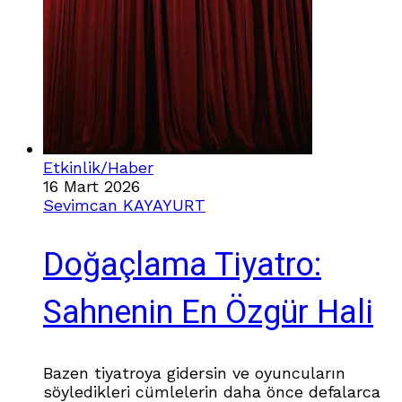
Etkinlik/Haber
16 Mart 2026
Sevimcan KAYAYURT
Doğaçlama Tiyatro:
Sahnenin En Özgür Hali
Bazen tiyatroya gidersin ve oyuncuların
söyledikleri cümlelerin daha önce defalarca