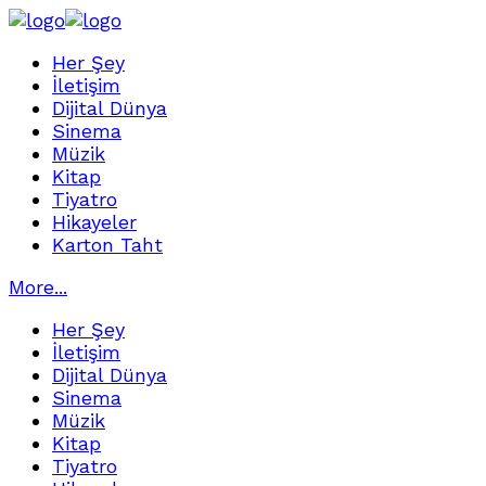
Her Şey
İletişim
Dijital Dünya
Sinema
Müzik
Kitap
Tiyatro
Hikayeler
Karton Taht
More...
Her Şey
İletişim
Dijital Dünya
Sinema
Müzik
Kitap
Tiyatro