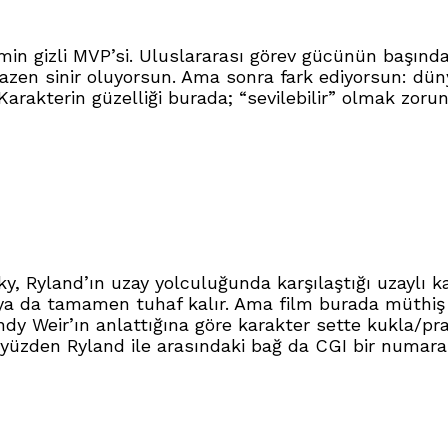
lmin gizli MVP’si. Uluslararası görev gücünün başındak
azen sinir oluyorsun. Ama sonra fark ediyorsun: dün
kterin güzelliği burada; “sevilebilir” olmak zorun
y, Ryland’ın uzay yolculuğunda karşılaştığı uzaylı k
ılır ya da tamamen tuhaf kalır. Ama film burada müthi
dy Weir’ın anlattığına göre karakter sette kukla/pra
üzden Ryland ile arasındaki bağ da CGI bir numara gibi