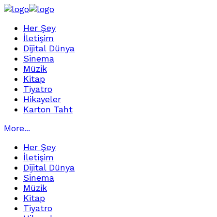
Her Şey
İletişim
Dijital Dünya
Sinema
Müzik
Kitap
Tiyatro
Hikayeler
Karton Taht
More...
Her Şey
İletişim
Dijital Dünya
Sinema
Müzik
Kitap
Tiyatro