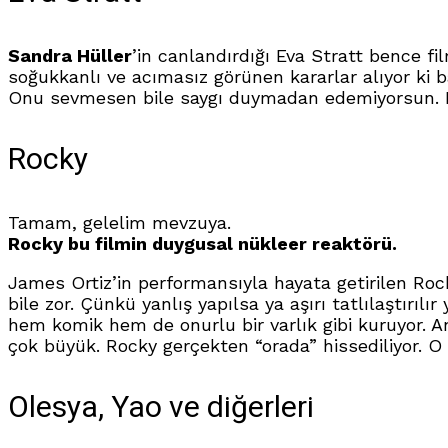
Sandra Hüller
’in canlandırdığı Eva Stratt bence fi
soğukkanlı ve acımasız görünen kararlar alıyor ki b
Onu sevmesen bile saygı duymadan edemiyorsun. Kara
Rocky
Tamam, gelelim mevzuya.
Rocky bu filmin duygusal nükleer reaktörü.
James Ortiz’in performansıyla hayata getirilen Rock
bile zor. Çünkü yanlış yapılsa ya aşırı tatlılaştır
hem komik hem de onurlu bir varlık gibi kuruyor. An
çok büyük. Rocky gerçekten “orada” hissediliyor. O y
Olesya, Yao ve diğerleri