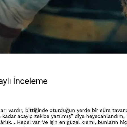
aylı İnceleme
ıları vardır, bittiğinde oturduğun yerde bir süre tava
 “ne kadar acayip zekice yazılmış” diye heyecanlandı
kârlık… Hepsi var. Ve işin en güzel kısmı, bunların hiç