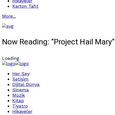
Hikayeler
Karton Taht
More...
Now Reading:
“Project Hail Mary
Loading
Her Şey
İletişim
Dijital Dünya
Sinema
Müzik
Kitap
Tiyatro
Hikayeler