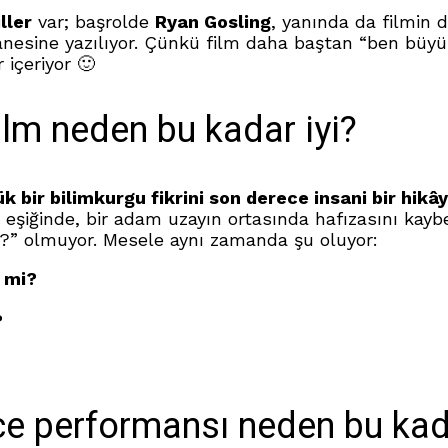
ller
var; başrolde
Ryan Gosling
, yanında da filmin 
anesine yazılıyor. Çünkü film daha baştan “ben büyük
 içeriyor 🙂
lm neden bu kadar iyi?
k bir bilimkurgu fikrini son derece insani bir hik
 eşiğinde, bir adam uzayın ortasında hafızasını kayb
ı?” olmuyor. Mesele aynı zamanda şu oluyor:
r mi?
?
ce performansı neden bu kada