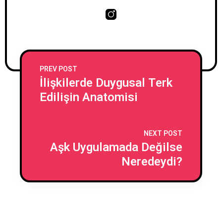
PREV POST
İlişkilerde Duygusal Terk
Edilişin Anatomisi
NEXT POST
Aşk Uygulamada Değilse
Neredeydi?