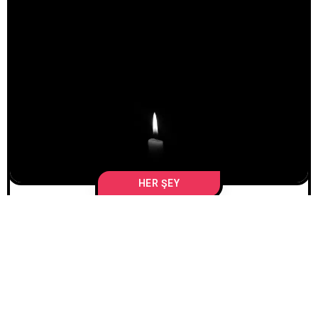
HER ŞEY
İLETIŞIM
3 AĞUSTOS 2025
/
SEVIMCAN KAYAYURT
İlişkilerde Duygusal