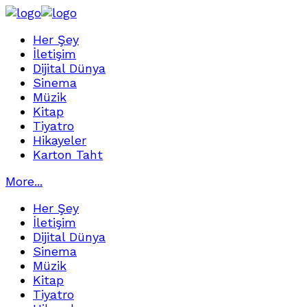
Her Şey
İletişim
Dijital Dünya
Sinema
Müzik
Kitap
Tiyatro
Hikayeler
Karton Taht
More...
Her Şey
İletişim
Dijital Dünya
Sinema
Müzik
Kitap
Tiyatro