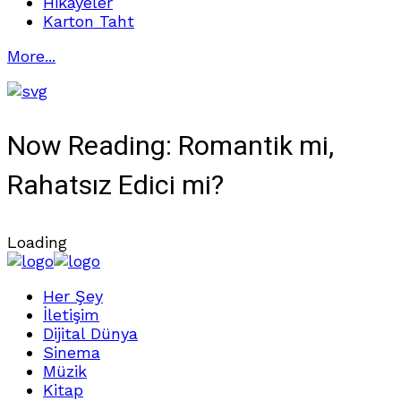
Hikayeler
Karton Taht
More...
Now Reading:
Romantik mi,
Rahatsız Edici mi?
Loading
Her Şey
İletişim
Dijital Dünya
Sinema
Müzik
Kitap