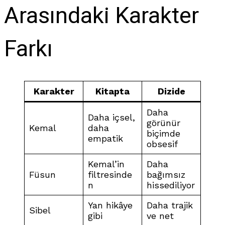
Arasındaki Karakter
Farkı
Karakter
Kitapta
Dizide
Daha
Daha içsel,
görünür
Kemal
daha
biçimde
empatik
obsesif
Kemal’in
Daha
Füsun
filtresinde
bağımsız
n
hissediliyor
Yan hikâye
Daha trajik
Sibel
gibi
ve net