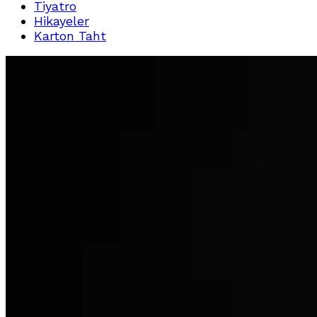
Tiyatro
Hikayeler
Karton Taht