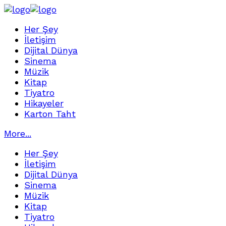
Her Şey
İletişim
Dijital Dünya
Sinema
Müzik
Kitap
Tiyatro
Hikayeler
Karton Taht
More...
Her Şey
İletişim
Dijital Dünya
Sinema
Müzik
Kitap
Tiyatro