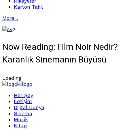
Hikayeler
Karton Taht
More...
Now Reading:
Film Noir Nedir?
Karanlık Sinemanın Büyüsü
Loading
Her Şey
İletişim
Dijital Dünya
Sinema
Müzik
Kitap