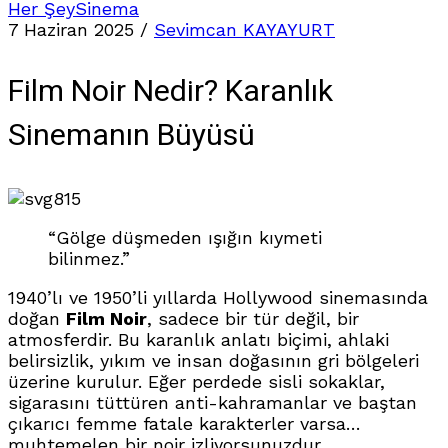
Her Şey
Sinema
7 Haziran 2025
/
Sevimcan KAYAYURT
Film Noir Nedir? Karanlık
Sinemanın Büyüsü
815
“Gölge düşmeden ışığın kıymeti
bilinmez.”
1940’lı ve 1950’li yıllarda Hollywood sinemasında
doğan
Film Noir
, sadece bir tür değil, bir
atmosferdir. Bu karanlık anlatı biçimi, ahlaki
belirsizlik, yıkım ve insan doğasının gri bölgeleri
üzerine kurulur. Eğer perdede sisli sokaklar,
sigarasını tüttüren anti-kahramanlar ve baştan
çıkarıcı femme fatale karakterler varsa…
muhtemelen bir noir izliyorsunuzdur.