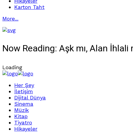
Hikayeler
Karton Taht
More...
Now Reading:
Aşk mı, Alan İhlali
Loading
Her Şey
İletişim
Dijital Dünya
Sinema
Müzik
Kitap
Tiyatro
Hikayeler