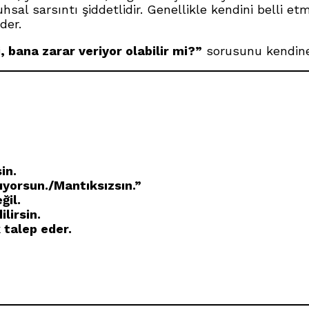
uhsal sarsıntı şiddetlidir. Genellikle kendini belli 
der.
, bana zarar veriyor olabilir mi?”
sorusunu kendine
in.
ıyorsun./Mantıksızsın.”
ğil.
lirsin.
 talep eder.