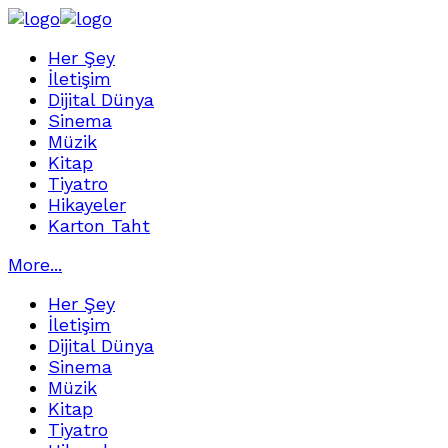
Her Şey
İletişim
Dijital Dünya
Sinema
Müzik
Kitap
Tiyatro
Hikayeler
Karton Taht
More...
Her Şey
İletişim
Dijital Dünya
Sinema
Müzik
Kitap
Tiyatro