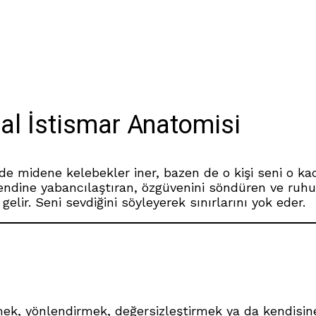
al İstismar Anatomisi
inde midene kelebekler iner, bazen de o kişi seni o ka
kendine yabancılaştıran, özgüvenini söndüren ve ruhu
elir. Seni sevdiğini söyleyerek sınırlarını yok eder.
tmek, yönlendirmek, değersizleştirmek ya da kendisine