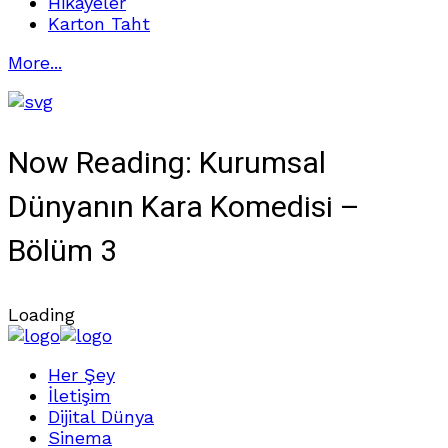
Hikayeler
Karton Taht
More...
Now Reading:
Kurumsal
Dünyanın Kara Komedisi –
Bölüm 3
Loading
Her Şey
İletişim
Dijital Dünya
Sinema