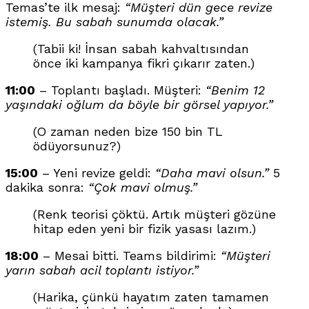
Temas’te ilk mesaj:
“Müşteri dün gece revize
istemiş. Bu sabah sunumda olacak.”
(Tabii ki! İnsan sabah kahvaltısından
önce iki kampanya fikri çıkarır zaten.)
11:00
– Toplantı başladı. Müşteri:
“Benim 12
yaşındaki oğlum da böyle bir görsel yapıyor.”
(O zaman neden bize 150 bin TL
ödüyorsunuz?)
15:00
– Yeni revize geldi:
“Daha mavi olsun.”
5
dakika sonra:
“Çok mavi olmuş.”
(Renk teorisi çöktü. Artık müşteri gözüne
hitap eden yeni bir fizik yasası lazım.)
18:00
– Mesai bitti. Teams bildirimi:
“Müşteri
yarın sabah acil toplantı istiyor.”
(Harika, çünkü hayatım zaten tamamen