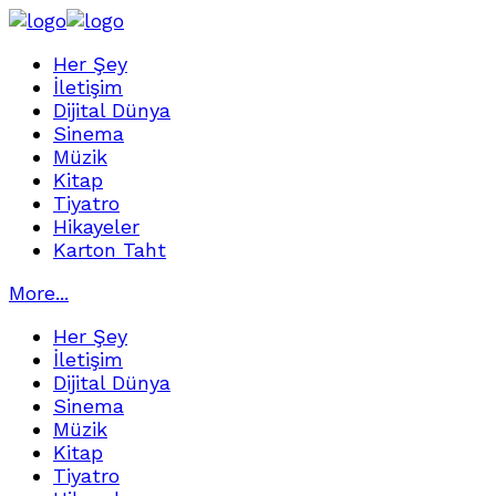
Her Şey
İletişim
Dijital Dünya
Sinema
Müzik
Kitap
Tiyatro
Hikayeler
Karton Taht
More...
Her Şey
İletişim
Dijital Dünya
Sinema
Müzik
Kitap
Tiyatro