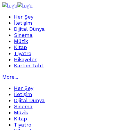
Her Şey
İletişim
Dijital Dünya
Sinema
Müzik
Kitap
Tiyatro
Hikayeler
Karton Taht
More...
Her Şey
İletişim
Dijital Dünya
Sinema
Müzik
Kitap
Tiyatro