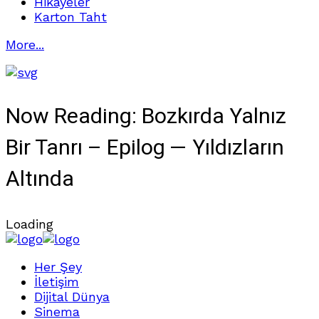
Hikayeler
Karton Taht
More...
Now Reading:
Bozkırda Yalnız
Bir Tanrı – Epilog — Yıldızların
Altında
Loading
Her Şey
İletişim
Dijital Dünya
Sinema