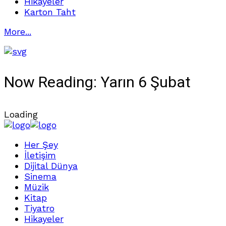
Hikayeler
Karton Taht
More...
Now Reading:
Yarın 6 Şubat
Loading
Her Şey
İletişim
Dijital Dünya
Sinema
Müzik
Kitap
Tiyatro
Hikayeler