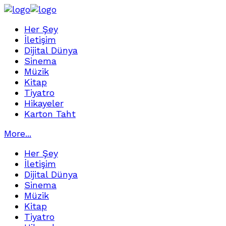
Her Şey
İletişim
Dijital Dünya
Sinema
Müzik
Kitap
Tiyatro
Hikayeler
Karton Taht
More...
Her Şey
İletişim
Dijital Dünya
Sinema
Müzik
Kitap
Tiyatro