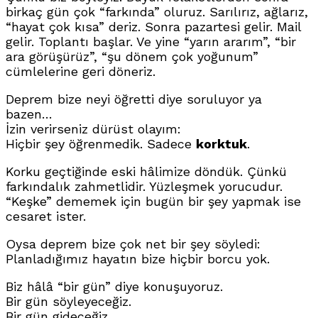
birkaç gün çok “farkında” oluruz. Sarılırız, ağlarız,
“hayat çok kısa” deriz. Sonra pazartesi gelir. Mail
gelir. Toplantı başlar. Ve yine “yarın ararım”, “bir
ara görüşürüz”, “şu dönem çok yoğunum”
cümlelerine geri döneriz.
Deprem bize neyi öğretti diye soruluyor ya
bazen…
İzin verirseniz dürüst olayım:
Hiçbir şey öğrenmedik. Sadece
korktuk
.
Korku geçtiğinde eski hâlimize döndük. Çünkü
farkındalık zahmetlidir. Yüzleşmek yorucudur.
“Keşke” dememek için bugün bir şey yapmak ise
cesaret ister.
Oysa deprem bize çok net bir şey söyledi:
Planladığımız hayatın bize hiçbir borcu yok.
Biz hâlâ “bir gün” diye konuşuyoruz.
Bir gün söyleyeceğiz.
Bir gün gideceğiz.