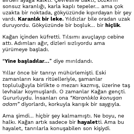
sonsuz karanlığı, karla kaplı tepeler… ama çok
uzakta bir noktada, gökyüzünde kıpırdayan bir şey
vardı.
Karanlık bir leke.
Yıldızlar bile oradan uzak
duruyordu. Gökyüzünde bir boşluk… bir
hiçlik
.
Kağan içinden küfretti. Tılsımı avuçlayıp cebine
attı. Adımları ağır, dizleri sızlıyordu ama
yürümeye başladı.
“
Yine başladılar…
” diye mırıldandı.
Yıllar önce bir tanrıyı mühürlemişti. Eski
zamanların kara ritüelleriyle, şamanlar
topluluğuyla birlikte o mezarı kazmış, üzerine taş
levhalar koymuşlardı. O zamanlar Kağan gençti.
Gururluydu. İnsanları ona
“Karanlıkla konuşan
adam”
diyorlardı, korkuyla karışık bir saygıyla.
Ama şimdi… hiçbir şey kalmamıştı. Ne boyu, ne
halkı. Kağan artık sadece bir
hayalet
ti. Ama bu
hayalet, tanrılarla konuşabilen son kişiydi.