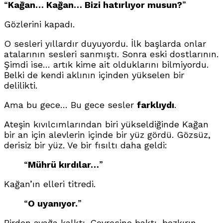
“
Kağan… Kağan… Bizi hatırlıyor musun?
”
Gözlerini kapadı.
O sesleri yıllardır duyuyordu. İlk başlarda onlar
atalarının sesleri sanmıştı. Sonra eski dostlarının.
Şimdi ise… artık kime ait olduklarını bilmiyordu.
Belki de kendi aklının içinden yükselen bir
delilikti.
Ama bu gece… Bu gece sesler
farklıydı
.
Ateşin kıvılcımlarından biri yükseldiğinde Kağan
bir an için alevlerin içinde bir yüz gördü. Gözsüz,
derisiz bir yüz. Ve bir fısıltı daha geldi:
“
Mührü kırdılar…
”
Kağan’ın elleri titredi.
“
O uyanıyor.
”
Birden ayağa kalktı. Çevresine baktı, bozkırın