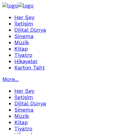
Her Şey
İletişim
Dijital Dünya
Sinema
Müzik
Kitap
Tiyatro
Hikayeler
Karton Taht
More...
Her Şey
İletişim
Dijital Dünya
Sinema
Müzik
Kitap
Tiyatro