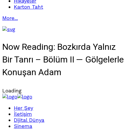
Hikayeler
Karton Taht
More...
Now Reading:
Bozkırda Yalnız
Bir Tanrı – Bölüm II — Gölgelerle
Konuşan Adam
Loading
Her Şey
İletişim
Dijital Dünya
Sinema