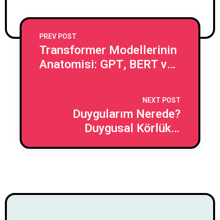
PREV POST
Transformer Modellerinin
Anatomisi: GPT, BERT ve
Daha Fazlası
NEXT POST
Duygularım Nerede?
Duygusal Körlükle
Yaşamak