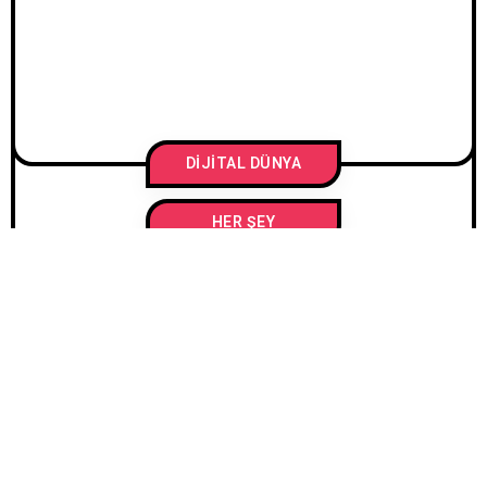
DIJITAL DÜNYA
HER ŞEY
22 KASIM 2024
/
SEVIMCAN KAYAYURT
Transformer
Modellerinin
Anatomisi: GPT,
BERT ve Daha Fazlası