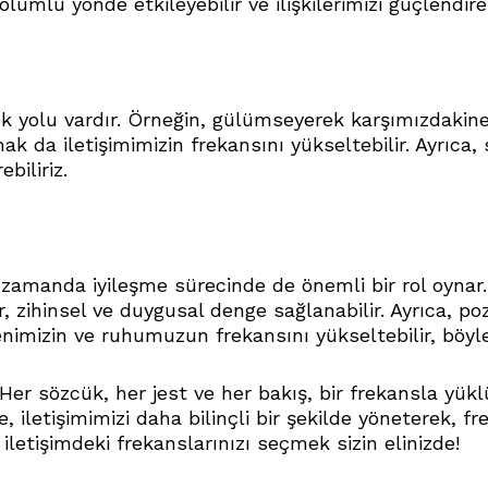
lumlu yönde etkileyebilir ve ilişkilerimizi güçlendireb
k yolu vardır. Örneğin, gülümseyerek karşımızdakine p
 da iletişimimizin frekansını yükseltebilir. Ayrıca, s
biliriz.
 zamanda iyileşme sürecinde de önemli bir rol oynar. 
ir, zihinsel ve duygusal denge sağlanabilir. Ayrıca, p
izin ve ruhumuzun frekansını yükseltebilir, böylece 
r. Her sözcük, her jest ve her bakış, bir frekansla yü
e, iletişimimizi daha bilinçli bir şekilde yöneterek, 
 iletişimdeki frekanslarınızı seçmek sizin elinizde!