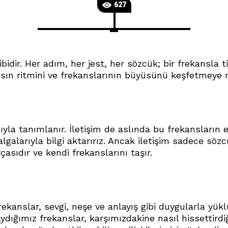
627
bidir. Her adım, her jest, her sözcük; bir frekansla ti
dansın ritmini ve frekanslarının büyüsünü keşfetmeye 
sıyla tanımlanır. İletişim de aslında bu frekansları
lgalarıyla bilgi aktarırız. Ancak iletişim sadece sözcük
çasıdır ve kendi frekanslarını taşır.
f frekanslar, sevgi, neşe ve anlayış gibi duygularla yü
aydığımız frekanslar, karşımızdakine nasıl hissettirdiği