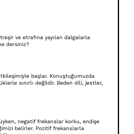
treşir ve etrafına yayılan dalgalarla
ne dersiniz?
n etkileşimiyle başlar. Konuştuğumuzda
lerle sınırlı değildir. Beden dili, jestler,
klüyken, negatif frekanslar korku, endişe
mizi belirler. Pozitif frekanslarla