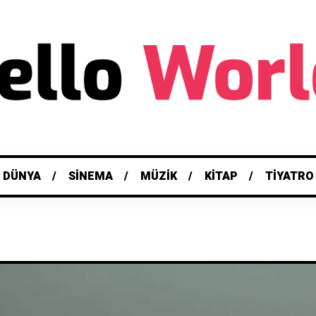
L DÜNYA
SINEMA
MÜZIK
KITAP
TIYATRO