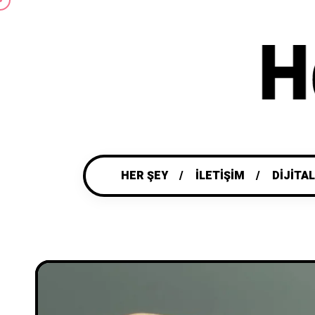
HER ŞEY
İLETIŞIM
DIJITA