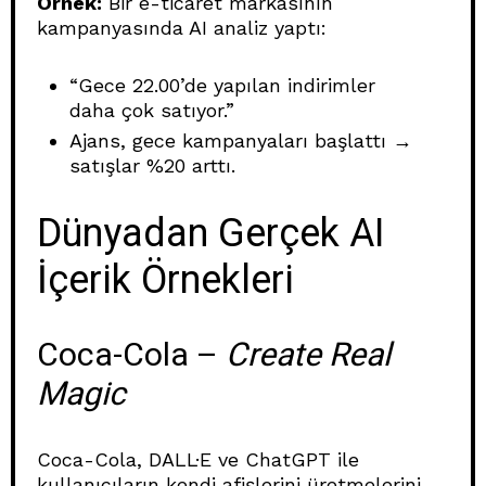
Örnek:
Bir e-ticaret markasının
kampanyasında AI analiz yaptı:
“Gece 22.00’de yapılan indirimler
daha çok satıyor.”
Ajans, gece kampanyaları başlattı →
satışlar %20 arttı.
Dünyadan Gerçek AI
İçerik Örnekleri
Coca-Cola –
Create Real
Magic
Coca-Cola, DALL·E ve ChatGPT ile
kullanıcıların kendi afişlerini üretmelerini