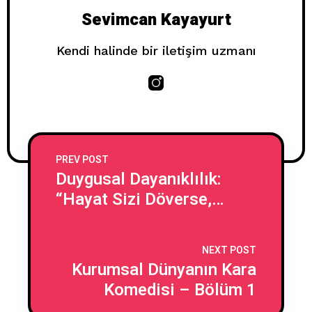
Sevimcan Kayayurt
Kendi halinde bir iletişim uzmanı
PREV POST
Duygusal Dayanıklılık:
“Hayat Sizi Döverse,
Ayağa Kalkıp Üstüne Bir
de Kahve İçmek”
NEXT POST
Kurumsal Dünyanın Kara
Komedisi – Bölüm 1