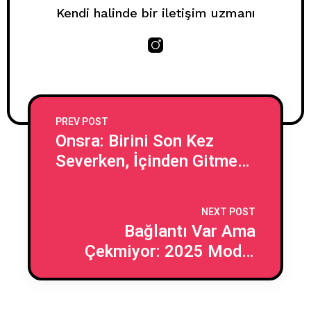
Kendi halinde bir iletişim uzmanı
PREV POST
Onsra: Birini Son Kez
Severken, İçinden Gitme
Derken…
NEXT POST
Bağlantı Var Ama
Çekmiyor: 2025 Model
İnsan İlişkileri