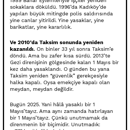
1989 Bahar Eylemleriyle işçiler yeniden
sokaklara döküldü. 1996’da Kadıköy’de
yapılan büyük mitingde polis saldırısında
yine canlar yitirildi. Yine yasaklar, yine
barikatlar, yine kararlılık.
Ve 2010’da Taksim sonunda yeniden
kazanıldı.
On binler 33 yıl sonra Taksim’e
döndü. Ama bu zafer kısa sürdü. 2013’te
Gezi direnişinin gölgesinde kalan 1 Mayıs bir
kez daha yasaklandı. O günden bu yana
Taksim yeniden “güvenlik” gerekçesiyle
halka kapalı. Oysa emekçiye kapalı olan
meydan, meydan değildir.
Bugün 2025. Yani hâlâ yasaklı bir 1
Mayıs’tayız. Ama aynı zamanda hatırlayan
bir 1 Mayıs’tayız. Çünkü unutmamak da
direnmenin bir biçimidir. Unutmadık: