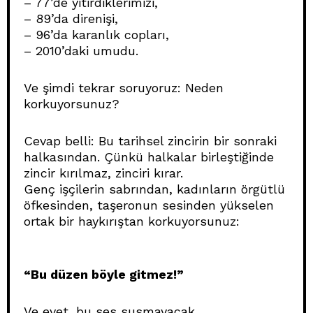
– 77’de yitirdiklerimizi,
– 89’da direnişi,
– 96’da karanlık copları,
– 2010’daki umudu.
Ve şimdi tekrar soruyoruz: Neden
korkuyorsunuz?
Cevap belli: Bu tarihsel zincirin bir sonraki
halkasından. Çünkü halkalar birleştiğinde
zincir kırılmaz, zinciri kırar.
Genç işçilerin sabrından, kadınların örgütlü
öfkesinden, taşeronun sesinden yükselen
ortak bir haykırıştan korkuyorsunuz:
“Bu düzen böyle gitmez!”
Ve evet, bu ses susmayacak.