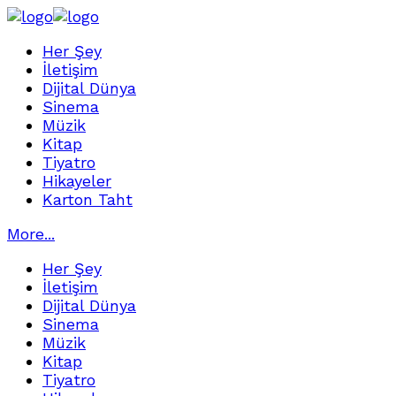
Her Şey
İletişim
Dijital Dünya
Sinema
Müzik
Kitap
Tiyatro
Hikayeler
Karton Taht
More...
Her Şey
İletişim
Dijital Dünya
Sinema
Müzik
Kitap
Tiyatro