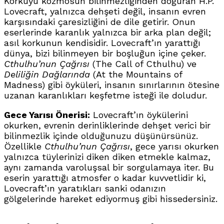
Korkuyu kozmosun bilinmezliğinden doğuran H.P.
Lovecraft, yalnızca dehşeti değil, insanın evren
karşısındaki çaresizliğini de dile getirir. Onun
eserlerinde karanlık yalnızca bir arka plan değil;
asıl korkunun kendisidir. Lovecraft’ın yarattığı
dünya, bizi bilinmeyen bir boşluğun içine çeker.
Cthulhu’nun Çağrısı
(The Call of Cthulhu) ve
Deliliğin Dağlarında
(At the Mountains of
Madness) gibi öyküleri, insanın sınırlarının ötesine
uzanan karanlıkları keşfetme isteği ile doludur.
Gece Yarısı Önerisi:
Lovecraft’ın öykülerini
okurken, evrenin derinliklerinde dehşet verici bir
bilinmezlik içinde olduğunuzu düşünürsünüz.
Özellikle
Cthulhu’nun Çağrısı
, gece yarısı okurken
yalnızca tüylerinizi diken diken etmekle kalmaz,
aynı zamanda varoluşsal bir sorgulamaya iter. Bu
eserin yarattığı atmosfer o kadar kuvvetlidir ki,
Lovecraft’ın yaratıkları sanki odanızın
gölgelerinde hareket ediyormuş gibi hissedersiniz.