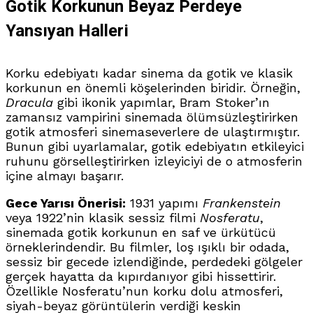
Gotik Korkunun Beyaz Perdeye
Yansıyan Halleri
Korku edebiyatı kadar sinema da gotik ve klasik
korkunun en önemli köşelerinden biridir. Örneğin,
Dracula
gibi ikonik yapımlar, Bram Stoker’ın
zamansız vampirini sinemada ölümsüzleştirirken
gotik atmosferi sinemaseverlere de ulaştırmıştır.
Bunun gibi uyarlamalar, gotik edebiyatın etkileyici
ruhunu görselleştirirken izleyiciyi de o atmosferin
içine almayı başarır.
Gece Yarısı Önerisi:
1931 yapımı
Frankenstein
veya 1922’nin klasik sessiz filmi
Nosferatu
,
sinemada gotik korkunun en saf ve ürkütücü
örneklerindendir. Bu filmler, loş ışıklı bir odada,
sessiz bir gecede izlendiğinde, perdedeki gölgeler
gerçek hayatta da kıpırdanıyor gibi hissettirir.
Özellikle Nosferatu’nun korku dolu atmosferi,
siyah-beyaz görüntülerin verdiği keskin